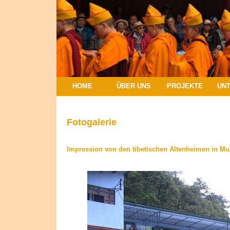
HOME
ÜBER UNS
PROJEKTE
UN
Fotogalerie
Impression von den tibetischen Altenheimen in Mu