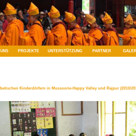
 UNS
PROJEKTE
UNTERSTÜTZUNG
PARTNER
GALER
betischen Kinderdörfern in Mussoorie-Happy Valley und Rajpur (2010/20